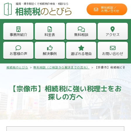
福岡・博多駅近くで相続税の申告・相談なら
無料相談／
お問い合わせ
事務所紹介
料金表
無料相談
アクセス
お客様の声
解決事例
選ばれる理由
お問い合わせ
相続税のとびら
>
無料相談（ご相談から解決までの流れ）
>
【宗像市】相続税に強い
【宗像市】相続税に強い税理士をお
探しの方へ