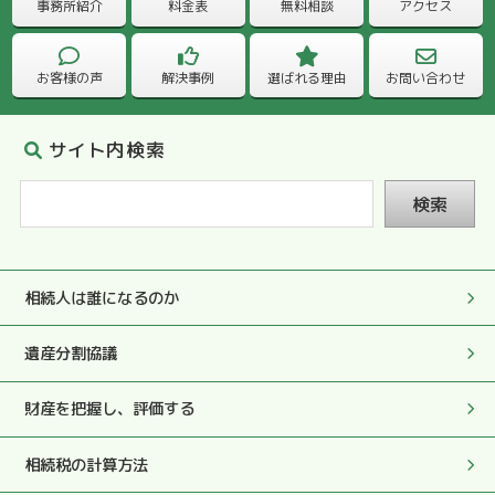
処理や対応もとても早く、相続を終えることができ大変感
事務所紹介
料金表
無料相談
アクセス
謝しています。
お客様の声
解決事例
選ばれる理由
お問い合わせ
2025.05.27
完璧な書類を拝見して、やはり、先生にお願いしてよかっ
たと心から感謝しております。
サイト内検索
検索
2025.05.27
何でも質問しやすい雰囲気で色々お尋ねすることができ、
その度に真剣にやさしくおしえていただきました。
相続人は誰になるのか
2025.05.27
遺産分割協議
初っ端と最後にも税務署への対応もして頂き大変助かりま
した。
財産を把握し、評価する
2025.05.27
相続税の計算方法
実際のお手続きやこちらの質問や要望にも迅速にていねい
にご対応頂き、本当に心から感謝しております。