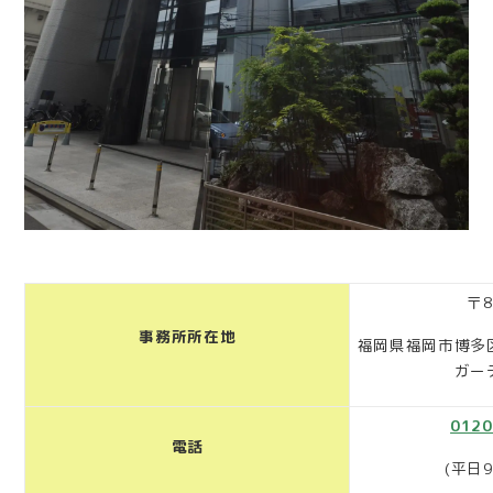
〒8
事務所所在地
福岡県福岡市博多区
ガー
0120
電話
(平日9: