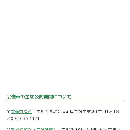
宗像市の主な公的機関について
①
宗像市役所
：〒811-3492 福岡県宗像市東郷1丁目1番1号
／0940-36-1121
②
香椎税務署（宗像管轄）
：〒813-8681 福岡県福岡市東区