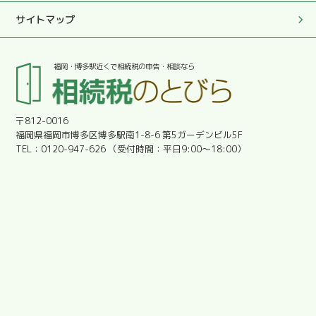
この度は真にありがとうございました。
サイトマップ
2025.05.27
福岡・博多駅近くで相続税の申告・相談なら
とても優しく丁寧に対応していただきとても助かりまし
た。感謝です。
〒812-0016
2025.05.27
福岡県福岡市博多区博多駅南1-8-6 第5ガーデンビル5F
明朗会計であった。
0120-947-626
平日9:00～18:00
2025.05.27
安心しました。
2025.05.27
分かりやすく教えて下さり、とても有難かったです。
2025.05.27