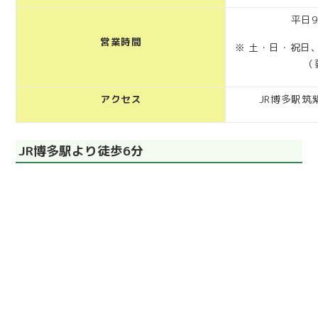
平日9:
営業時間
※ 土・日・祝日
（
アクセス
JR博多駅筑
JR博多駅より徒歩6分