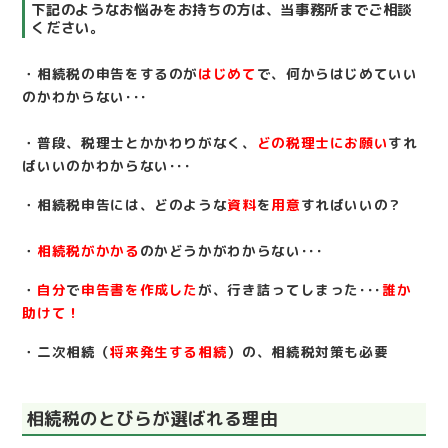
下記のようなお悩みをお持ちの方は、当事務所までご相談
ください。
・相続税の申告をするのが
はじめて
で、何からはじめていい
のかわからない･･･
・普段、税理士とかかわりがなく、
どの税理士にお願い
すれ
ばいいのかわからない･･･
・相続税申告には、どのような
資料
を
用意
すればいいの？
・
相続税がかかる
のかどうかがわからない･･･
・
自分
で
申告書を作成した
が、行き詰ってしまった･･･
誰か
助けて！
・二次相続（
将来発生する相続
）の、相続税対策も必要
相続税のとびらが選ばれる理由