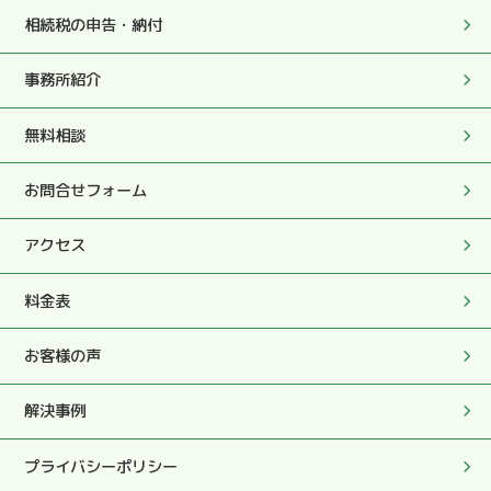
相続税の申告・納付
2025.05.27
事務所紹介
私の突然の訪問時もこころよく対応いただき感謝しており
ます。
無料相談
2025.05.27
お問合せフォーム
今後ともよろしくお願い致します。
アクセス
2025.05.27
柔和な人柄、顧客の身に立った助言、適時適切指示を頂
料金表
き、無事に申告を済ませることが出来ました。
お客様の声
2025.05.27
解決事例
この度は大変お世話になりました。
プライバシーポリシー
2025.05.27