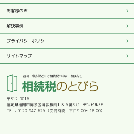
き、無事に申告を済ませることが出来ました。
お客様の声
2025.05.27
解決事例
この度は大変お世話になりました。
プライバシーポリシー
2025.05.27
この度は真にありがとうございました。
サイトマップ
2025.05.27
福岡・博多駅近くで相続税の申告・相談なら
とても優しく丁寧に対応していただきとても助かりまし
た。感謝です。
〒812-0016
2025.05.27
福岡県福岡市博多区博多駅南1-8-6 第5ガーデンビル5F
明朗会計であった。
0120-947-626
平日9:00～18:00
2025.05.27