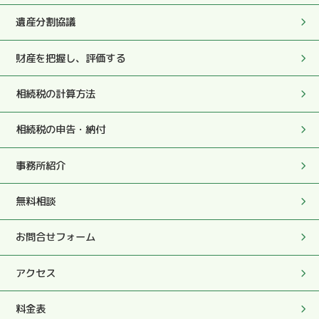
2025.05.27
遺産分割協議
初っ端と最後にも税務署への対応もして頂き大変助かりま
した。
財産を把握し、評価する
2025.05.27
相続税の計算方法
実際のお手続きやこちらの質問や要望にも迅速にていねい
にご対応頂き、本当に心から感謝しております。
相続税の申告・納付
2025.05.27
事務所紹介
私の突然の訪問時もこころよく対応いただき感謝しており
ます。
無料相談
2025.05.27
お問合せフォーム
今後ともよろしくお願い致します。
アクセス
2025.05.27
柔和な人柄、顧客の身に立った助言、適時適切指示を頂
料金表