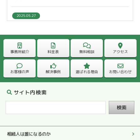
2025.05.27
本当にありがとうございました。
2025.05.27
処理や対応もとても早く、相続を終えることができ大変感
事務所紹介
料金表
無料相談
アクセス
謝しています。
お客様の声
解決事例
選ばれる理由
お問い合わせ
2025.05.27
完璧な書類を拝見して、やはり、先生にお願いしてよかっ
たと心から感謝しております。
サイト内検索
検索
2025.05.27
何でも質問しやすい雰囲気で色々お尋ねすることができ、
その度に真剣にやさしくおしえていただきました。
相続人は誰になるのか