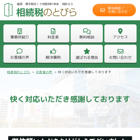
福岡・博多駅近くで相続税の申告・相談なら
無料相談／
お問い合わせ
事務所紹介
料金表
無料相談
アクセス
お客様の声
解決事例
選ばれる理由
お問い合わせ
相続税のとびら
>
お客様の声
>
快く対応いただき感謝しております
快く対応いただき感謝しております