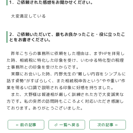
1．ご依頼された感想をお聞かせください。
大変満足している
2．ご依頼いただいて、最もお良かったこと・役に立ったこ
とをお書きください。
昨年こちらの事務所に依頼をした理由は、まずHPを拝見し
た時、相続税に特化した印象を受け、いわゆる特化型の税理
士事務所との印象を受けたからです。
実際にお会いした時、内野先生の”難しい内容をシンプルに
話す姿勢”がすばらしく、また相続税申告という”やや重い”作
業を明るい口調で説明される印象に好感を持ちました。
また、大野様は報連相が厳しく訓練された方で大変誠実な
方です。私の突然の訪問時もこころよく対応いただき感謝し
ております。ありがとうございました。
« 前の記事
⏎ 一覧へ戻る
次の記事 »