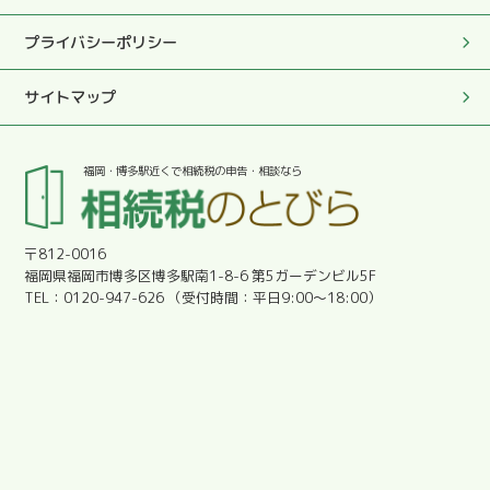
プライバシーポリシー
2025.05.27
この度は真にありがとうございました。
サイトマップ
2025.05.27
福岡・博多駅近くで相続税の申告・相談なら
とても優しく丁寧に対応していただきとても助かりまし
た。感謝です。
〒812-0016
2025.05.27
福岡県福岡市博多区博多駅南1-8-6 第5ガーデンビル5F
明朗会計であった。
0120-947-626
平日9:00～18:00
2025.05.27
安心しました。
2025.05.27
分かりやすく教えて下さり、とても有難かったです。