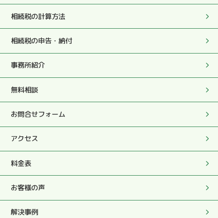
2025.05.27
相続税の計算方法
実際のお手続きやこちらの質問や要望にも迅速にていねい
にご対応頂き、本当に心から感謝しております。
相続税の申告・納付
2025.05.27
事務所紹介
私の突然の訪問時もこころよく対応いただき感謝しており
ます。
無料相談
2025.05.27
お問合せフォーム
今後ともよろしくお願い致します。
アクセス
2025.05.27
柔和な人柄、顧客の身に立った助言、適時適切指示を頂
料金表
き、無事に申告を済ませることが出来ました。
お客様の声
2025.05.27
解決事例
この度は大変お世話になりました。