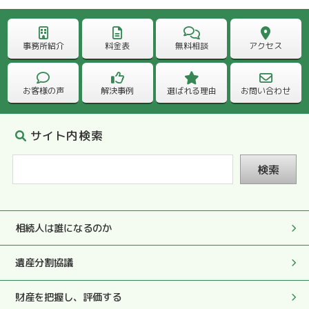
2025.05.27
処理や対応もとても早く、相続を終えることができ大変感
事務所紹介
料金表
無料相談
アクセス
謝しています。
お客様の声
解決事例
選ばれる理由
お問い合わせ
2025.05.27
完璧な書類を拝見して、やはり、先生にお願いしてよかっ
たと心から感謝しております。
サイト内検索
検索
2025.05.27
何でも質問しやすい雰囲気で色々お尋ねすることができ、
その度に真剣にやさしくおしえていただきました。
相続人は誰になるのか
2025.05.27
遺産分割協議
初っ端と最後にも税務署への対応もして頂き大変助かりま
した。
財産を把握し、評価する