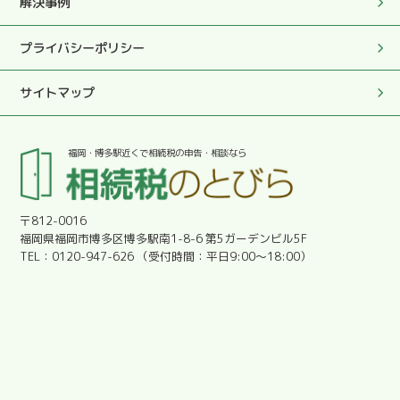
解決事例
この度は大変お世話になりました。
プライバシーポリシー
2025.05.27
この度は真にありがとうございました。
サイトマップ
2025.05.27
福岡・博多駅近くで相続税の申告・相談なら
とても優しく丁寧に対応していただきとても助かりまし
た。感謝です。
〒812-0016
2025.05.27
福岡県福岡市博多区博多駅南1-8-6 第5ガーデンビル5F
明朗会計であった。
0120-947-626
平日9:00～18:00
2025.05.27
安心しました。
2025.05.27