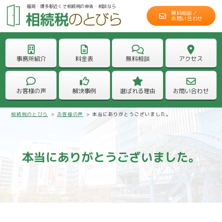
福岡・博多駅近くで相続税の申告・相談なら
無料相談／
お問い合わせ
事務所紹介
料金表
無料相談
アクセス
お客様の声
解決事例
選ばれる理由
お問い合わせ
相続税のとびら
>
お客様の声
>
本当にありがとうございました。
本当にありがとうございました。