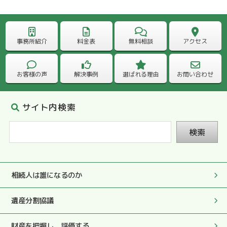
2025.05.27
処理や対応もとても早く、相続を終えることができ大変感
事務所紹介
料金表
無料相談
アクセス
謝しています。
お客様の声
解決事例
選ばれる理由
お問い合わせ
2025.05.27
完璧な書類を拝見して、やはり、先生にお願いしてよかっ
たと心から感謝しております。
サイト内検索
検索
2025.05.27
何でも質問しやすい雰囲気で色々お尋ねすることができ、
その度に真剣にやさしくおしえていただきました。
相続人は誰になるのか
2025.05.27
遺産分割協議
初っ端と最後にも税務署への対応もして頂き大変助かりま
した。
財産を把握し、評価する