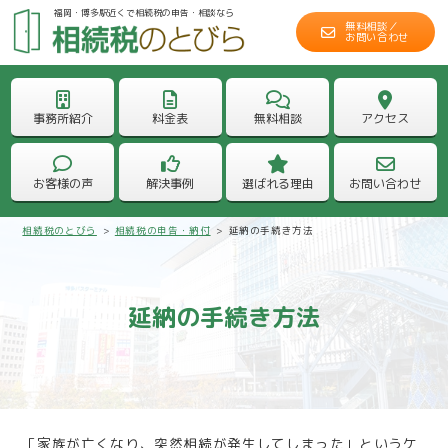
福岡・博多駅近くで相続税の申告・相談なら
無料相談／
お問い合わせ
事務所紹介
料金表
無料相談
アクセス
お客様の声
解決事例
選ばれる理由
お問い合わせ
相続税のとびら
>
相続税の申告・納付
>
延納の手続き方法
延納の手続き方法
「家族が亡くなり、突然相続が発生してしまった」というケ