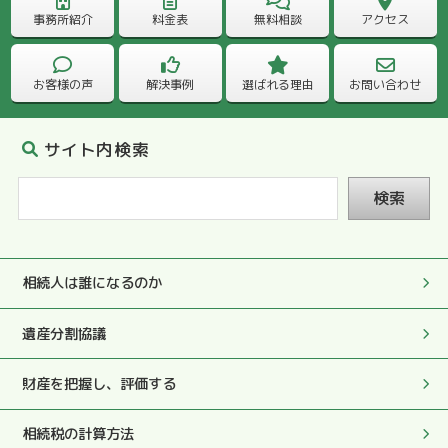
処理や対応もとても早く、相続を終えることができ大変感
事務所紹介
料金表
無料相談
アクセス
謝しています。
お客様の声
解決事例
選ばれる理由
お問い合わせ
2025.05.27
完璧な書類を拝見して、やはり、先生にお願いしてよかっ
たと心から感謝しております。
サイト内検索
検索
2025.05.27
何でも質問しやすい雰囲気で色々お尋ねすることができ、
その度に真剣にやさしくおしえていただきました。
相続人は誰になるのか
2025.05.27
遺産分割協議
初っ端と最後にも税務署への対応もして頂き大変助かりま
した。
財産を把握し、評価する
2025.05.27
相続税の計算方法
実際のお手続きやこちらの質問や要望にも迅速にていねい