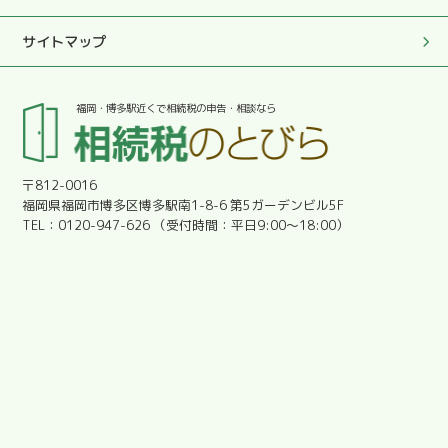
この度は真にありがとうございました。
サイトマップ
2025.05.27
福岡・博多駅近くで相続税の申告・相談なら
とても優しく丁寧に対応していただきとても助かりまし
た。感謝です。
〒812-0016
2025.05.27
福岡県福岡市博多区博多駅南1-8-6 第5ガーデンビル5F
明朗会計であった。
0120-947-626
平日9:00～18:00
2025.05.27
安心しました。
2025.05.27
分かりやすく教えて下さり、とても有難かったです。
2025.05.27