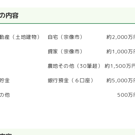
の内容
産（土地建物） 自宅（宗像市） 約
2,000
万
家（宗像市） 約
1,000
万
地その他（
30
筆超） 約
1,500
万
貯金 銀行預金（６口座） 約
5,000
万
その他
500
万