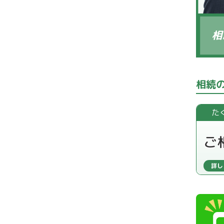
相
相続
た
ご