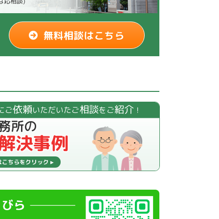
祝は応相談)
無料相談はこちら
依頼
相談
紹介
にご
いただいたご
をご
！
務所の
解決事例