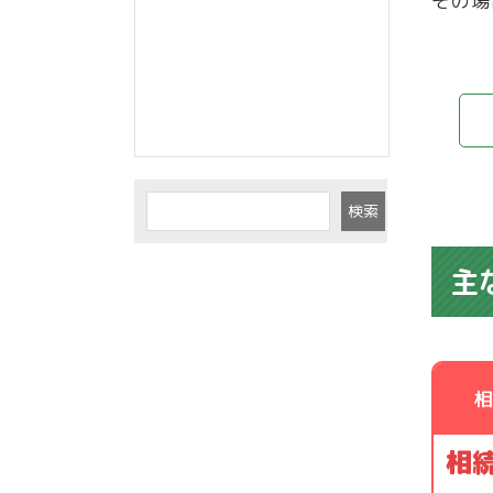
その場
検索
主
相
相