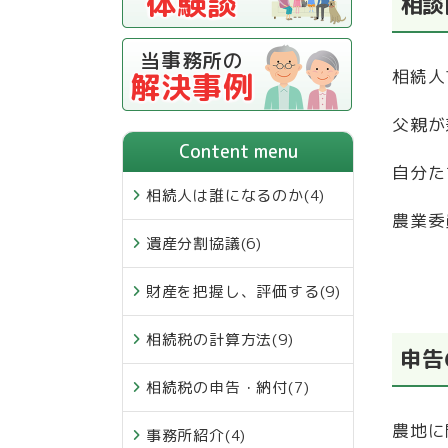
体験談
相
当事務所の
相続人
解決事例
父親が
Content menu
自分た
相続人は誰になるのか
(4)
農業委
遺産分割協議
(6)
財産を把握し、評価する
(9)
相続税の計算方法
(9)
申告
相続税の申告・納付
(7)
農地に
事務所紹介
(4)