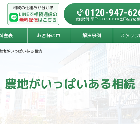
0120-947-62
平日9:00～18:00
(土日祝は応相
料金表
お客様の声
解決事例
スタッフ
農地がいっぱいある相続
農地がいっぱいある相続