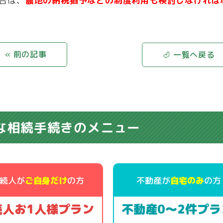
合は、
農地の納税猶予などの制度利用も検討しなければ
« 前の記事
⏎ 一覧へ戻る
な相続手続きのメニュー
続人が
ご自身だけ
の方
不動産が
自宅のみ
の方
続人お1人様プラン
不動産0～2件プラ