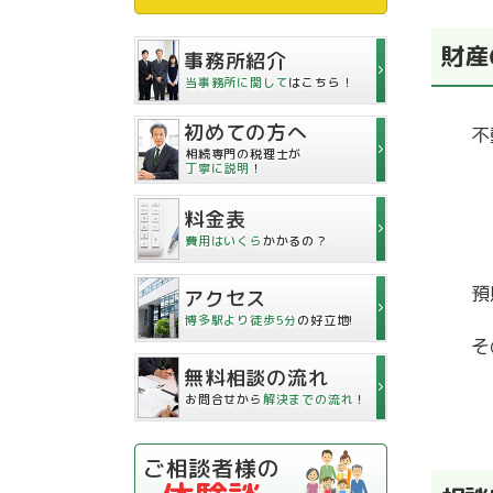
財産
事務所紹介
当事務所に関して
はこちら！
初めての方へ
不動
相続専門の税理士が
丁寧に説明
！
貸
料金表
農
費用はいくら
かかるの？
預
アクセス
博多駅より徒歩5分
の好立地!
無料相談の流れ
お問合せから
解決までの流れ
！
ご相談者様の