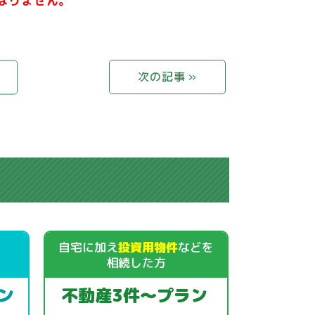
なりません。
次の記事 »
自宅に加え
投資用物件
などを
相続した方
ン
不動産3件～プラン