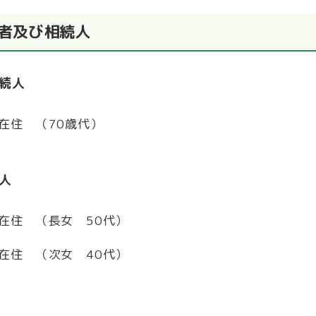
者及び相続人
相続人
在住 （
70
歳代）
続人
市在住 （長女
50
代）
都在住 （次女
40
代）