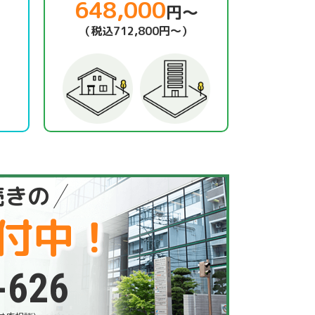
648,000
円～
（税込712,800円～）
続きの
付中！
-626