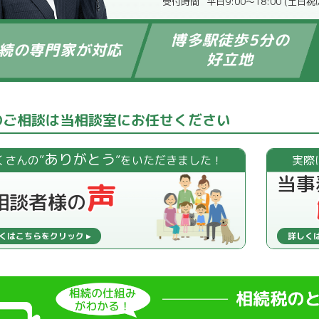
平日9:00～18:00 (土日
博多駅徒歩5分の
続の専門家が対応
好立地
のご相談は当相談室にお任せください
ありがとう
くさんの”
”をいただきました！
実際
当事
声
相談者様の