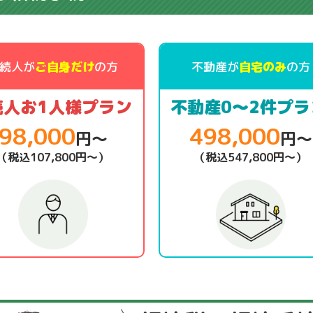
続人が
ご自身だけ
の方
不動産が
自宅のみ
の方
続人お1人様プラン
不動産0～2件プラ
98,000
498,000
円～
円～
（税込107,800円～）
（税込547,800円～）