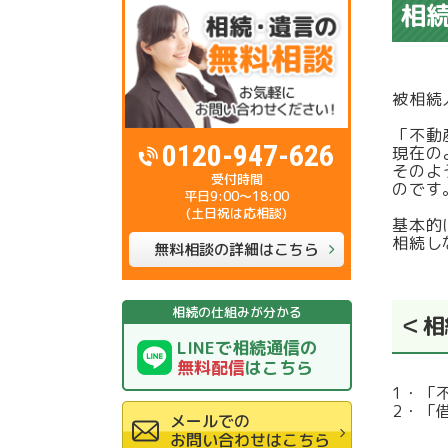
相
被相続
「不動
0120-947-626
現在の
そのよ
のです
平日9:00～18:00
(土日祝は応相談)
基本的
相続し
無料相談の詳細はこちら
相続の仕組みが分かる
＜相
LINEで相続通信の
無料配信
はこちら
1・「
2・「
メールでの
お問い合わせはこちら