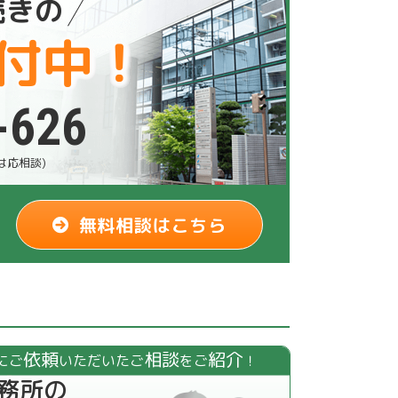
続きの
付中！
-626
祝は応相談)
無料相談はこちら
依頼
相談
紹介
にご
いただいたご
をご
！
務所の