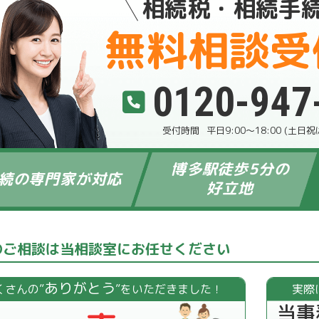
相続税・相続手
無料相談受
0120-947
平日9:00～18:00 (土日
博多駅徒歩5分の
続の専門家が対応
好立地
のご相談は当相談室にお任せください
ありがとう
くさんの”
”をいただきました！
実際
当事