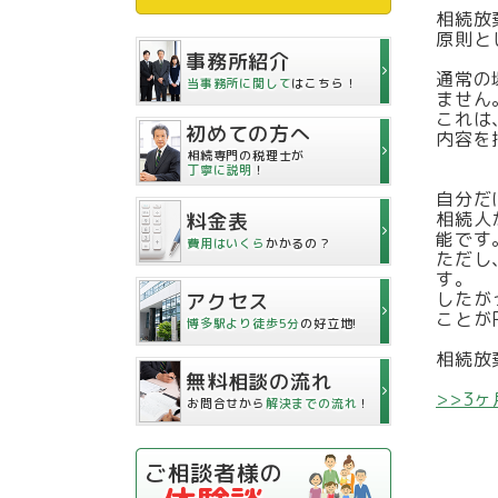
相続放
原則と
事務所紹介
通常の
当事務所に関して
はこちら！
ません
これは
初めての方へ
内容を
相続専門の税理士が
丁寧に説明
！
自分だ
相続人
料金表
能です
費用はいくら
かかるの？
ただし
す。
したが
アクセス
ことが
博多駅より徒歩5分
の好立地!
相続放
無料相談の流れ
>>3
お問合せから
解決までの流れ
！
ご相談者様の