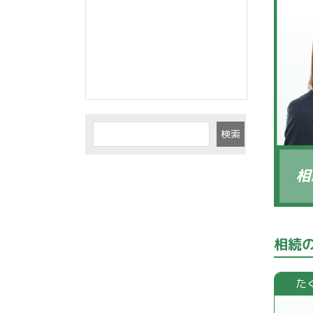
検索
相
相続
た