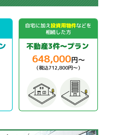
自宅に加え
投資用物件
などを
相続した方
ン
不動産3件～プラン
648,000
円～
（税込712,800円～）