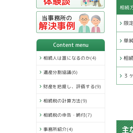
体験談
相続
当事務所の
限
解決事例
単
Content menu
相
相続人は誰になるのか
(4)
遺産分割協議
(6)
３
財産を把握し、評価する
(9)
相続税の計算方法
(9)
相続税の申告・納付
(7)
主
事務所紹介
(4)