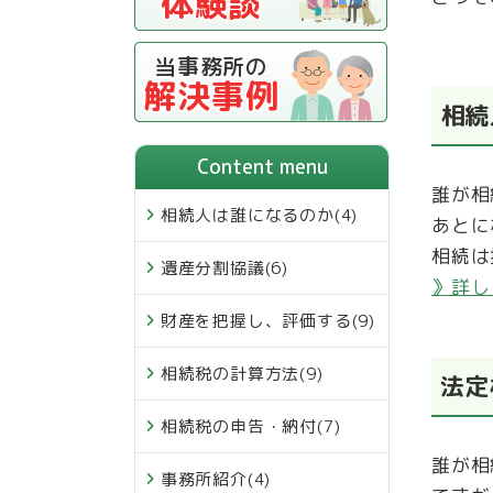
体験談
当事務所の
解決事例
相続
Content menu
誰が相
相続人は誰になるのか
(4)
あとに
相続は
遺産分割協議
(6)
》詳し
財産を把握し、評価する
(9)
相続税の計算方法
(9)
法定
相続税の申告・納付
(7)
誰が相
事務所紹介
(4)