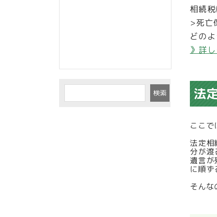
相続税
>死亡
どのよ
》詳し
法
検索
ここで
法定相
分が渡
遺言が
に順ず
そんな