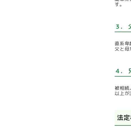
す。
３．
直系卑
父と母
４．
被相続
以上が
法定