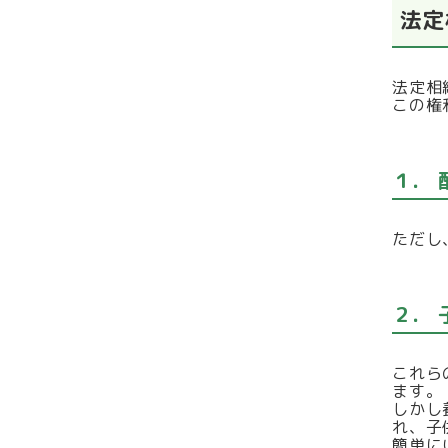
法定
法定相
この権
１．
ただし
２．
これら
ます。
しかし
れ、子
簡単に