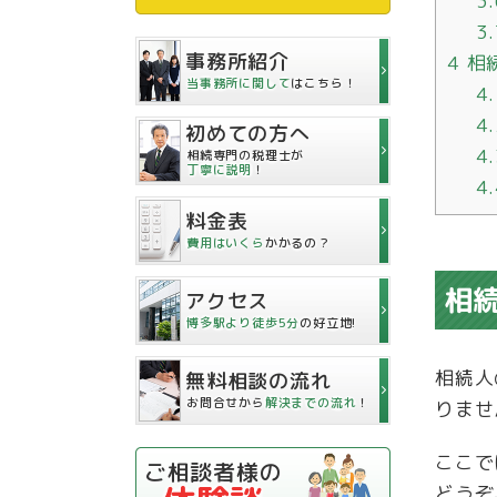
3
3
事務所紹介
4
相
当事務所に関して
はこちら！
4
4
初めての方へ
4
相続専門の税理士が
丁寧に説明
！
4
料金表
費用はいくら
かかるの？
相
アクセス
博多駅より徒歩5分
の好立地!
相続人
無料相談の流れ
お問合せから
解決までの流れ
！
りませ
ここで
ご相談者様の
どうぞ