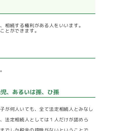
に、相続する権利がある人をいいます。
ることができます。
ん。
胎児、あるいは孫、ひ孫
養子が何人いても、全て法定相続人とみなし
合、法定相続人としては１人だけが認めら
人までしか税金の控除がないということで