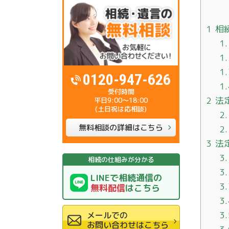
1
相
1
1
1
0120-947-626
1
2
法
平日9:00～18:00
(土日祝は応相談)
2
無料相談の詳細はこちら
2
3
法
3
相続の仕組みが分かる
3
LINEで相続通信の
3
無料配信
はこちら
3
3
メールでの
お問い合わせはこちら