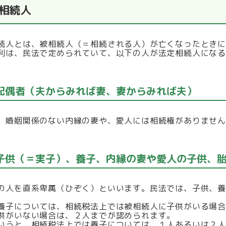
相続人
続人とは、被相続人（＝相続される人）が亡くなったとき
利は、民法で定められていて、以下の人が法定相続人にな
 配偶者（夫からみれば妻、妻からみれば夫）
、婚姻関係のない内縁の妻や、愛人には相続権がありませ
 子供（＝実子）、養子、内縁の妻や愛人の子供、
の人を直系卑属（ひぞく）といいます。民法では、子供、
養子については、相続税法上では被相続人に子供がいる場
供がいない場合は、２人までが認められます。
いうと、相続税法上では養子については、１人あるいは２